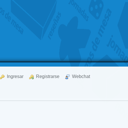
  Ingresar
  Registrarse
  Webchat