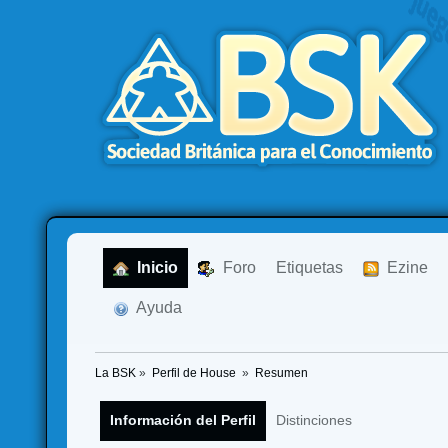
  Inicio
  Foro
Etiquetas
  Ezine
  Ayuda
La BSK
»
Perfil de House 
»
Resumen
Información del Perfil
Distinciones