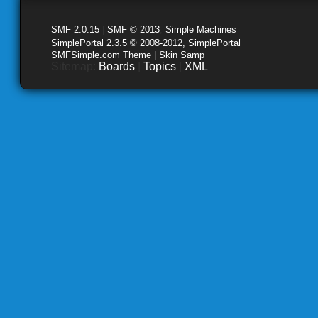
SMF 2.0.15
|
SMF © 2013
,
Simple Machines
SimplePortal 2.3.5 © 2008-2012, SimplePortal
SMFSimple.com Theme | Skin Samp
Sitemap:
Boards
|
Topics
|
XML