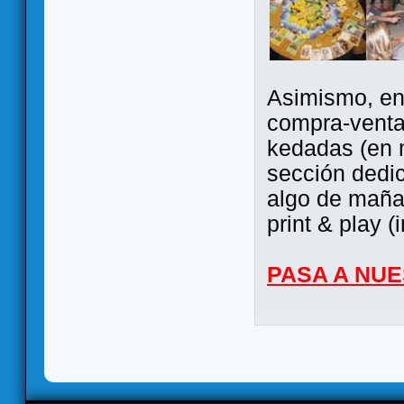
Asimismo, ent
compra-venta
kedadas (en 
sección dedi
algo de maña 
print & play (
PASA A NU