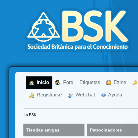
  Inicio
  Foro
Etiquetas
  Ezine
  Registrarse
  Webchat
  Ayuda
La BSK
Tiendas amigas
Patrocinadores