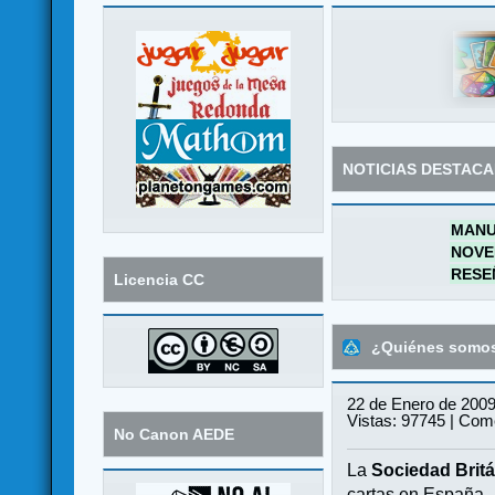
NOTICIAS DESTAC
MANU
NOVE
RESE
Licencia CC
¿Quiénes somo
22 de Enero de 2009
Vistas: 97745 | Come
No Canon AEDE
La
Sociedad Britá
cartas en España.