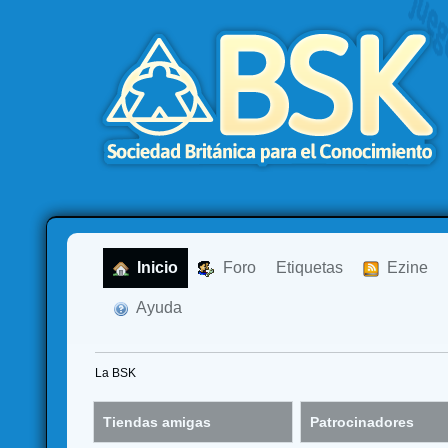
  Inicio
  Foro
Etiquetas
  Ezine
  Ayuda
La BSK
Tiendas amigas
Patrocinadores