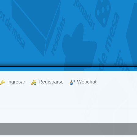
  Ingresar
  Registrarse
  Webchat