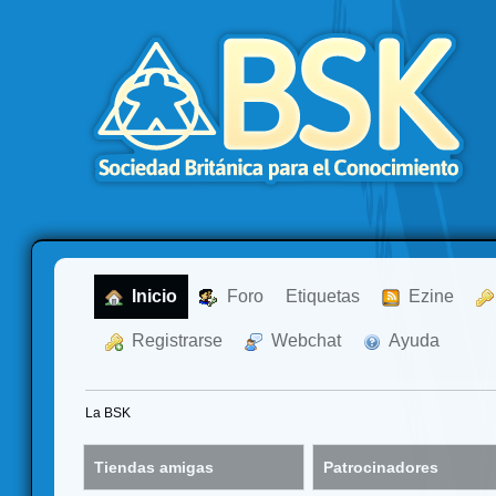
  Inicio
  Foro
Etiquetas
  Ezine
  Registrarse
  Webchat
  Ayuda
La BSK
Tiendas amigas
Patrocinadores