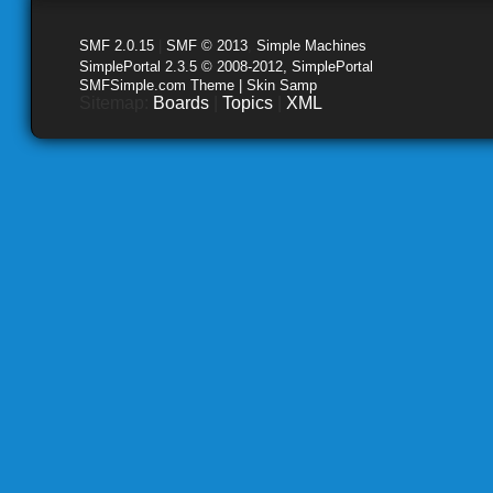
SMF 2.0.15
|
SMF © 2013
,
Simple Machines
SimplePortal 2.3.5 © 2008-2012, SimplePortal
SMFSimple.com Theme | Skin Samp
Sitemap:
Boards
|
Topics
|
XML