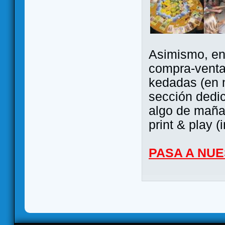
Asimismo, ent
compra-venta
kedadas (en 
sección dedi
algo de maña 
print & play (
PASA A NU