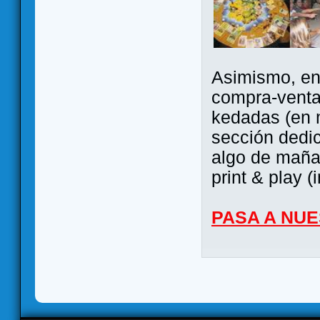
Asimismo, ent
compra-venta
kedadas (en 
sección dedi
algo de maña 
print & play (
PASA A NU