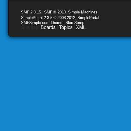
SMF 2.0.15
|
SMF © 2013
,
Simple Machines
SimplePortal 2.3.5 © 2008-2012, SimplePortal
SMFSimple.com Theme | Skin Samp
Sitemap:
Boards
|
Topics
|
XML