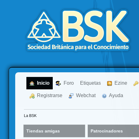
  Inicio
  Foro
Etiquetas
  Ezine
  Registrarse
  Webchat
  Ayuda
La BSK
Tiendas amigas
Patrocinadores