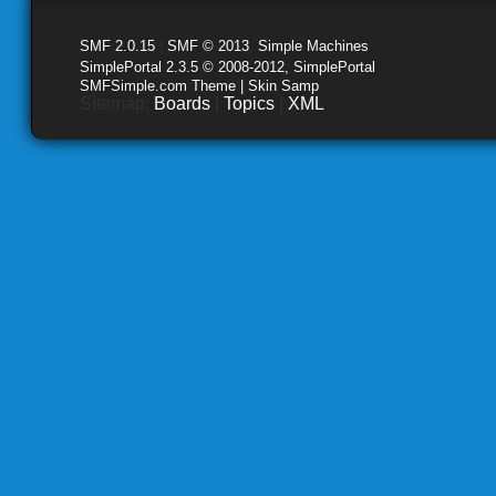
SMF 2.0.15
|
SMF © 2013
,
Simple Machines
SimplePortal 2.3.5 © 2008-2012, SimplePortal
SMFSimple.com Theme | Skin Samp
Sitemap:
Boards
|
Topics
|
XML