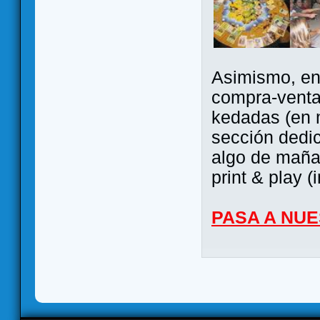
Asimismo, ent
compra-venta
kedadas (en 
sección dedi
algo de maña 
print & play (
PASA A NU