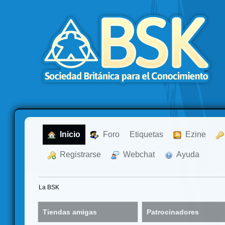
  Inicio
  Foro
Etiquetas
  Ezine
  Registrarse
  Webchat
  Ayuda
La BSK
Tiendas amigas
Patrocinadores