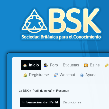
  Inicio
  Foro
Etiquetas
  Ezine
  Registrarse
  Webchat
  Ayuda
La BSK
»
Perfil de mrkaf 
»
Resumen
Información del Perfil
Distinciones