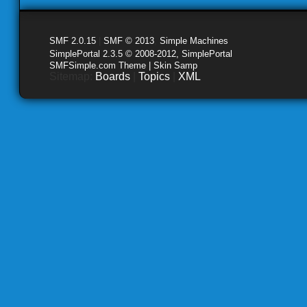
SMF 2.0.15
|
SMF © 2013
,
Simple Machines
SimplePortal 2.3.5 © 2008-2012, SimplePortal
SMFSimple.com Theme | Skin Samp
Sitemap:
Boards
|
Topics
|
XML