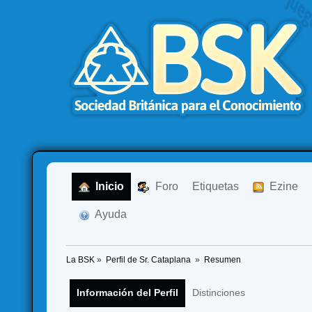
  Inicio
  Foro
Etiquetas
  Ezine
  Ayuda
La BSK
»
Perfil de Sr. Cataplana 
»
Resumen
Información del Perfil
Distinciones