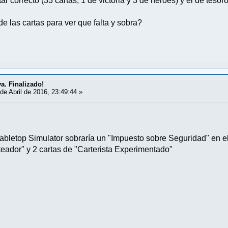
r correcto (33 cartas, 1 de victoria y 3 de héroes) y el de tesor
e las cartas para ver que falta y sobra?
va. Finalizado!
de Abril de 2016, 23:49:44 »
abletop Simulator sobraría un "Impuesto sobre Seguridad" en e
teador" y 2 cartas de "Carterista Experimentado"