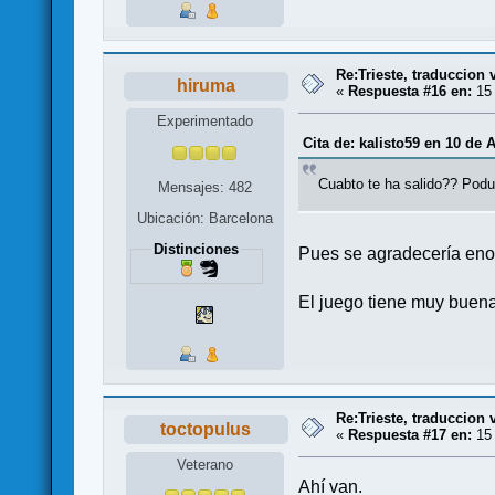
Re:Trieste, traduccion 
hiruma
«
Respuesta #16 en:
15 
Experimentado
Cita de: kalisto59 en 10 de A
Cuabto te ha salido?? Podua
Mensajes: 482
Ubicación: Barcelona
Distinciones
Pues se agradecería eno
El juego tiene muy buen
Re:Trieste, traduccion 
toctopulus
«
Respuesta #17 en:
15 
Veterano
Ahí van.