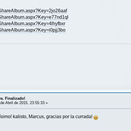
/ShareAlbum.aspx?Key=2jo26aaf
/ShareAlbum.aspx?Key=e77nd1ql
ShareAlbum.aspx?Key=4lhyfbxr
ShareAlbum.aspx?Key=i0pjj3bo
va. Finalizado!
de Abril de 2015, 23:55:33 »
ísimo! kalisto, Marcus, gracias por la currada!