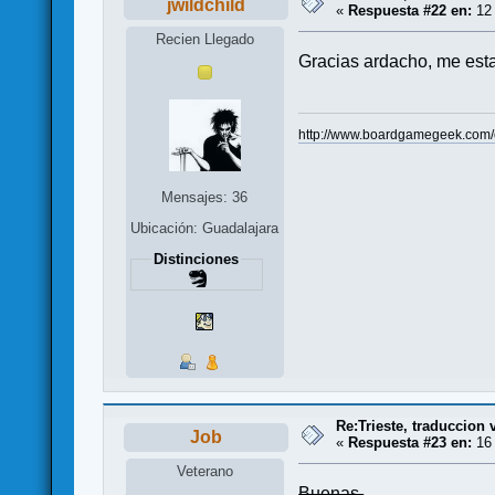
jwildchild
«
Respuesta #22 en:
12 
Recien Llegado
Gracias ardacho, me estab
http://www.boardgamegeek.com/co
Mensajes: 36
Ubicación: Guadalajara
Distinciones
Re:Trieste, traduccion 
Job
«
Respuesta #23 en:
16 
Veterano
Buenas.