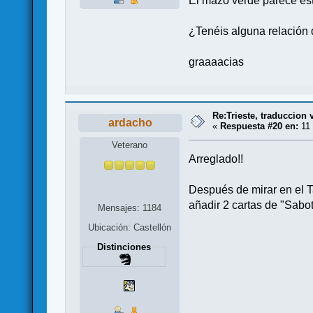
El mazo verde parece esta
¿Tenéis alguna relación d
graaaacias
Re:Trieste, traduccion 
ardacho
«
Respuesta #20 en:
11 
Veterano
Arreglado!!
Después de mirar en el T
añadir 2 cartas de "Sabo
Mensajes: 1184
Ubicación: Castellón
Distinciones