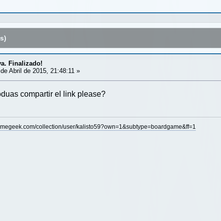
s)
va. Finalizado!
de Abril de 2015, 21:48:11 »
duas compartir el link please?
amegeek.com/collection/user/kalisto59?own=1&subtype=boardgame&ff=1