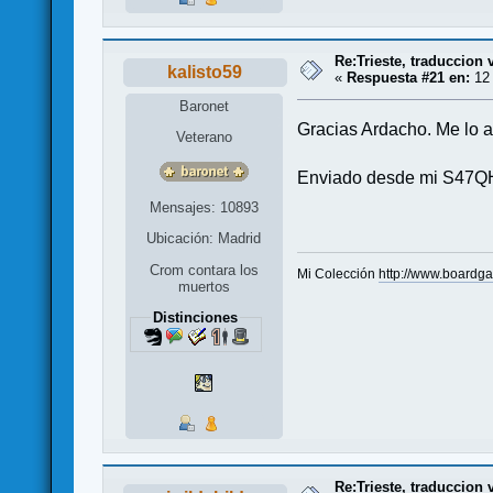
Re:Trieste, traduccion 
kalisto59
«
Respuesta #21 en:
12 
Baronet
Gracias Ardacho. Me lo a
Veterano
Enviado desde mi S47QH
Mensajes: 10893
Ubicación: Madrid
Crom contara los
Mi Colección
http://www.boardg
muertos
Distinciones
Re:Trieste, traduccion 