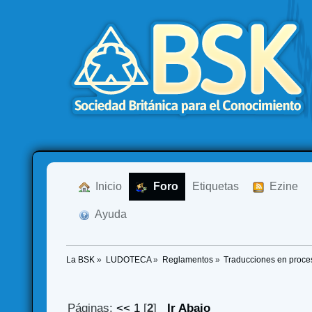
  Inicio
  Foro
Etiquetas
  Ezine
  Ayuda
La BSK
»
LUDOTECA
»
Reglamentos
»
Traducciones en proce
Páginas:
<<
1
[
2
]
Ir Abajo