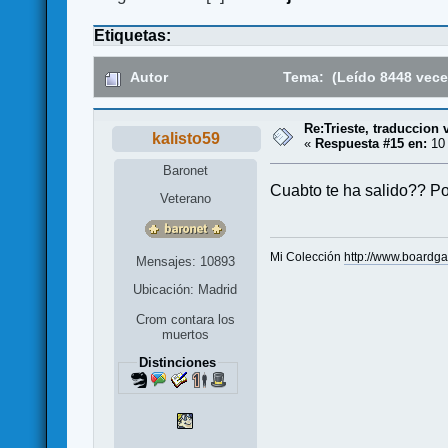
Etiquetas:
Autor
Tema: (Leído 8448 vece
Re:Trieste, traduccion 
kalisto59
«
Respuesta #15 en:
10 
Baronet
Cuabto te ha salido?? Po
Veterano
Mi Colección
http://www.boardg
Mensajes: 10893
Ubicación: Madrid
Crom contara los
muertos
Distinciones