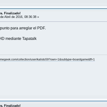
va. Finalizado!
de Abril de 2016, 08:36:38 »
punto para arreglar el PDF.
D mediante Tapatalk
amegeek.com/collection/user/kalisto59?own=1&subtype=boardgame&ff=1
va. Finalizado!