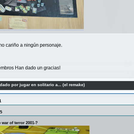
ho cariño a ningún personaje.
mbros Han dado un gracias!
ado por jugar en solitario a... (el remake)
1
55
 war of terror 2001-?