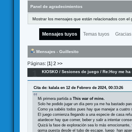
Panel de agradecimientos
Mostrar los mensajes que están relacionados con el 
Mensajes tuyos
Temas tuyos
Gracias
Mensajes - Guillesito
Páginas: [
1
]
2
>>
1
KIOSKO
/
Sesiones de juego
/
Re:Hoy me ha d
Cita de: kalala en 12 de Febrero de 2024, 00:33:26
Mi primera partida a
This war of mine.
Solo he podido jugar un día pero ya me ha bastado pa
Como ya sabéis todos pues hay que manejar a cuatro s
El juego comienza llegando a una especie de casa refugi
atardecer hay que comer, beber y salir a intentar cons
Quizá la fase de exploración sea lo más emocionante, 
goma puesta desde el tubo de escape, luego han apare