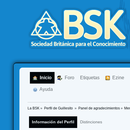
  Inicio
  Foro
Etiquetas
  Ezine
  Ayuda
La BSK
»
Perfil de Guillesito 
»
Panel de agradecimientos
»
Men
Información del Perfil
Distinciones