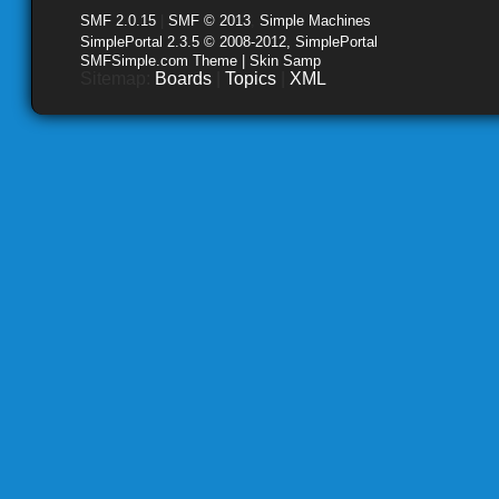
SMF 2.0.15
|
SMF © 2013
,
Simple Machines
SimplePortal 2.3.5 © 2008-2012, SimplePortal
SMFSimple.com Theme | Skin Samp
Sitemap:
Boards
|
Topics
|
XML