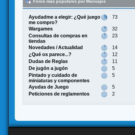
Foros más populares por Mensajes
Ayudadme a elegir: ¿Qué juego
73
me compro?
Wargames
32
Consultas de compras en
23
tiendas
Novedades / Actualidad
14
¿Qué os parece...?
12
Dudas de Reglas
11
De jugón a jugón
5
Pintado y cuidado de
5
miniaturas y componentes
Ayudas de Juego
5
Peticiones de reglamentos
2