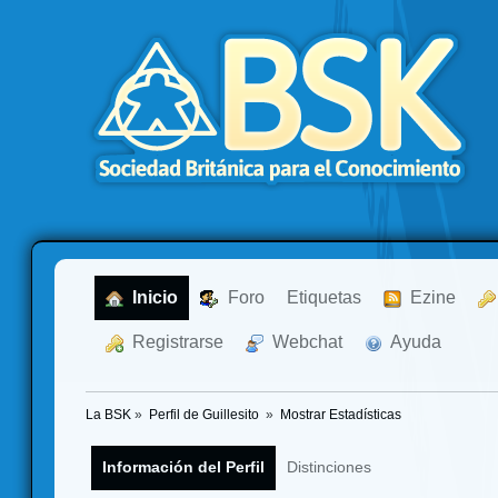
  Inicio
  Foro
Etiquetas
  Ezine
  Registrarse
  Webchat
  Ayuda
La BSK
»
Perfil de Guillesito 
»
Mostrar Estadísticas
Información del Perfil
Distinciones