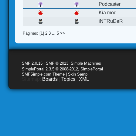
Podcaster
Kia mod
iNTRuDeR
Páginas: [
1
]
2
3
...
5
>>
SMF 2.0.15
|
SMF © 2013
,
Simple Machines
SimplePortal 2.3.5 © 2008-2012, SimplePortal
SMFSimple.com Theme | Skin Samp
Sitemap:
Boards
|
Topics
|
XML