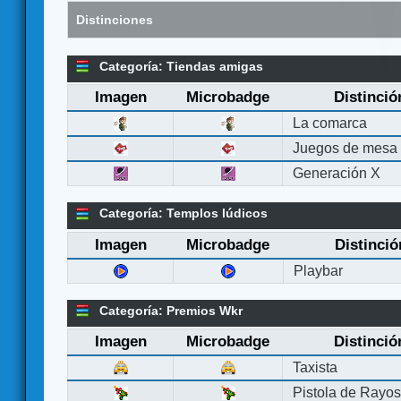
Distinciones
Categoría: Tiendas amigas
Imagen
Microbadge
Distinció
La comarca
Juegos de mesa
Generación X
Categoría: Templos lúdicos
Imagen
Microbadge
Distinció
Playbar
Categoría: Premios Wkr
Imagen
Microbadge
Distinció
Taxista
Pistola de Rayo