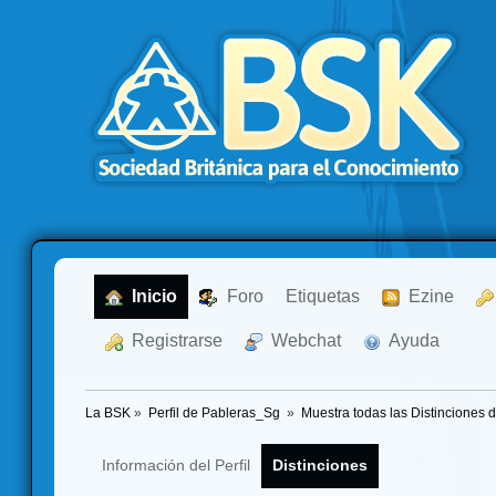
  Inicio
  Foro
Etiquetas
  Ezine
  Registrarse
  Webchat
  Ayuda
La BSK
»
Perfil de Pableras_Sg 
»
Muestra todas las Distinciones 
Información del Perfil
Distinciones