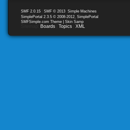
SMF 2.0.15
|
SMF © 2013
,
Simple Machines
SimplePortal 2.3.5 © 2008-2012, SimplePortal
SMFSimple.com Theme | Skin Samp
Sitemap:
Boards
|
Topics
|
XML