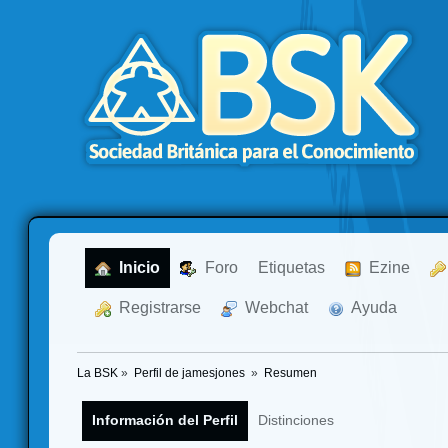
  Inicio
  Foro
Etiquetas
  Ezine
  Registrarse
  Webchat
  Ayuda
La BSK
»
Perfil de jamesjones 
»
Resumen
Información del Perfil
Distinciones