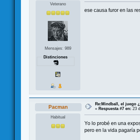
Veterano
ese causa furor en las r
Mensajes: 989
Distinciones
Re:Mindball, el juego 
Pacman
«
Respuesta #7 en:
23 d
Habitual
Yo lo probé en una exposi
pero en la vida pagaría