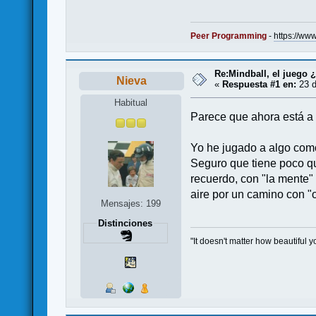
Peer Programming
-
https://w
Re:Mindball, el juego 
Nieva
«
Respuesta #1 en:
23 d
Habitual
Parece que ahora está a
Yo he jugado a algo como
Seguro que tiene poco que
recuerdo, con "la mente" 
aire por un camino con "o
Mensajes: 199
Distinciones
"It doesn't matter how beautiful y