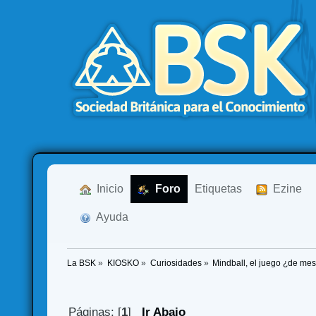
  Inicio
  Foro
Etiquetas
  Ezine
  Ayuda
La BSK
»
KIOSKO
»
Curiosidades
»
Mindball, el juego ¿de me
Páginas: [
1
]
Ir Abajo