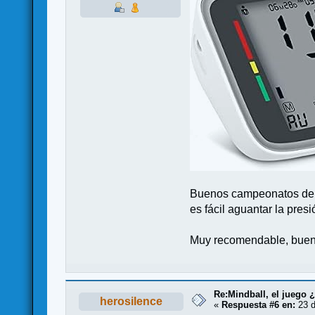
Buenos campeonatos de m
es fácil aguantar la pres
Muy recomendable, buen 
Re:Mindball, el juego 
herosilence
«
Respuesta #6 en:
23 d