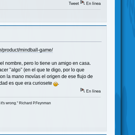
Tweet
En línea
m/product/mindball-game/
 el nombre, pero lo tiene un amigo en casa.
er "algo" (en el que te digo, por lo que
con la mano movías el origen de ese flujo de
erdad es que era curiosete
.
En línea
t, it's wrong." Richard P.Feynman