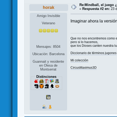
Re:Mindball, el juego 
horak
«
Respuesta #2 en:
23 d
Amigo Invisible
Imaginar ahora la versión 
Veterano
Que no nos encontremos como 
pero si lo hacemos,
que los Dioses canten nuestra l
Mensajes: 8504
Diccionario de términos jugones
Ubicación: Barcelona
Mi colección
Guannait y residente
en Olesa de
CircusMaximus3D
Montserrat
Distinciones