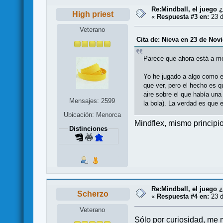
Re:Mindball, el juego 
High priest
«
Respuesta #3 en:
23 d
Veterano
Cita de: Nieva en 23 de Nov
Parece que ahora está a m
Yo he jugado a algo como es
que ver, pero el hecho es q
aire sobre el que había una
Mensajes: 2599
la bola). La verdad es que 
Ubicación: Menorca
Mindflex, mismo principio
Distinciones
Re:Mindball, el juego 
Scherzo
«
Respuesta #4 en:
23 d
Veterano
Sólo por curiosidad, me m