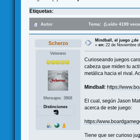
Etiquetas:
Autor
Tema: (Leído 4199 vece
Mindball, el juego ¿de
Scherzo
«
en:
22 de Noviembre de
Veterano
Curioseando juegos caro
cabeza que miden tu acti
metálica hacia el rival. A
Mindball
:
https://www.b
Mensajes: 3868
El cual, según Jason Mat
Distinciones
acerca de este juego:
https://www.boardgamege
Tiene que ser curioso juga