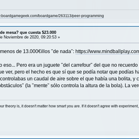
ww.boardgamegeek.com/boardgame/263113/peer-programming
¿de mesa? que cuesta $23.000
e Noviembre de 2020, 09:20:53 »
 menos de 13.000€illos "de nada":
https://www.mindballplay.co
 eso... Pero era un juguete "del carrefour" del que no recuerdo
 ver, pero el hecho es que sí que se podía notar que podías hac
controlabas un caudal de aire sobre el que había una bolita, y 
bstáculos" (la "mente" sólo controla la altura de la bola). La v
our theory is, it doesn't matter how smart you are. If it doesn't agree with experimen