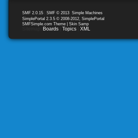
SMF 2.0.15
|
SMF © 2013
,
Simple Machines
SimplePortal 2.3.5 © 2008-2012, SimplePortal
SMFSimple.com Theme | Skin Samp
Sitemap:
Boards
|
Topics
|
XML