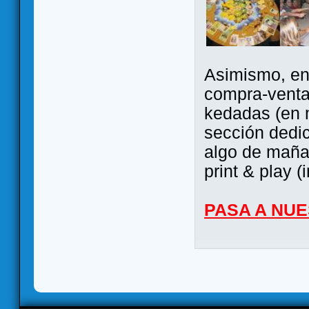
Asimismo, ent
compra-venta
kedadas (en 
sección dedi
algo de maña 
print & play (
PASA A NU