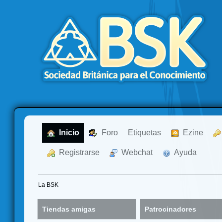
  Inicio
  Foro
Etiquetas
  Ezine
  Registrarse
  Webchat
  Ayuda
La BSK
Tiendas amigas
Patrocinadores