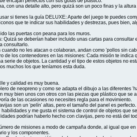
ue encajan perfectos con sus guías de plástico.
a, con una detalle alto, pero quizá son un poco finas y la altu
 usar si tienes la guía DELUXE: Aparte del juego te puedes com
iconos que te indicar sus habilidades y destrezas, pues bien, a
uido las puertas con peana para los muros.
zas: Quizá se deberían haber incluido unas cartas para consulta
a consultarlo.
es cuando no les atacan o colaboran, andan como 'pollos sin cab
ntro de los contenedores en las misiones: Cada misión te indica
a serie de objetos. La cantidad y el tipo de estos objetos no est
mos muchos los que teníamos esta duda.
lle y calidad es muy buena.
tablero de neopreno y como se adapta el dibujo a las diferentes 
an muy bien unos con otros con las piezas que plástico que se a
ayoría de las ocasiones no necesites regla para el movimiento.
lavijas son un 'pelín' altas, pero el tamaño del panel es perfe
 habilidades y me gusta el sistema de control de objetos que se
idades podrían haberlo hecho con clavijas, pero no está del todo
número de misiones a modo de campaña donde, al igual que en e
ario y los componentes.