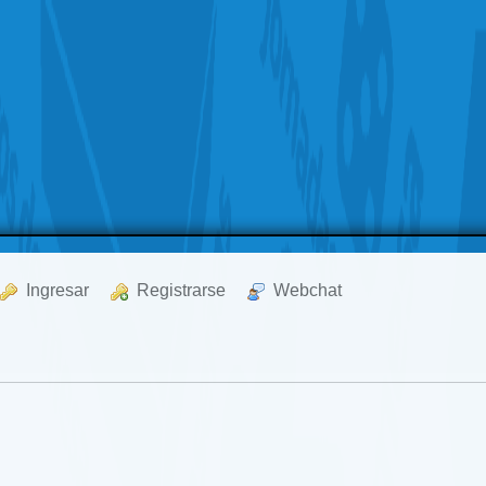
  Ingresar
  Registrarse
  Webchat