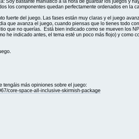
aja: Soy bastante maniático a la hora de guardar los juegos y h
 todos los componentes quedan perfectamente ordenados en la ca
nto fuerte del juego. Las fases están muy claras y el juego avanz
a que avanza el juego, cuando piensas que lo tienes todo contr
sitio que no querías. Está bien indicado como se mueven los N
omo he indicado antes, el tema esté un poco más flojo) y como
uego.
e tengáis más opiniones sobre el juego:
67/core-space-all-inclusive-skirmish-package