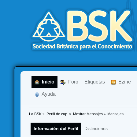
  Inicio
  Foro
Etiquetas
  Ezine
  Ayuda
La BSK
»
Perfil de cap 
»
Mostrar Mensajes
»
Mensajes
Información del Perfil
Distinciones