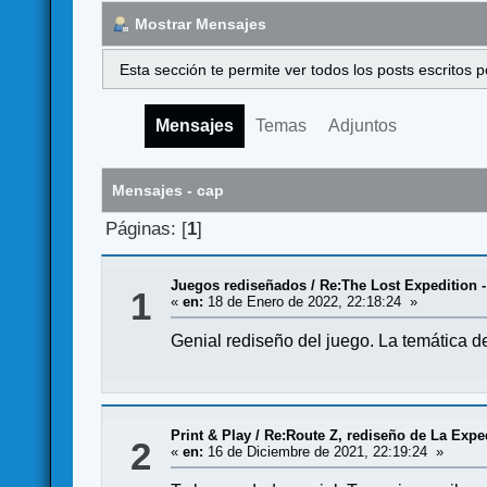
Mostrar Mensajes
Esta sección te permite ver todos los posts escritos
Mensajes
Temas
Adjuntos
Mensajes - cap
Páginas: [
1
]
Juegos rediseñados
/
Re:The Lost Expedition -
1
«
en:
18 de Enero de 2022, 22:18:24 »
Genial rediseño del juego. La temática d
Print & Play
/
Re:Route Z, rediseño de La Expe
2
«
en:
16 de Diciembre de 2021, 22:19:24 »