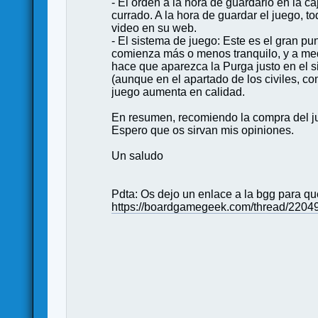
- El orden a la hora de guardarlo en la c
currado. A la hora de guardar el juego,
video en su web.
- El sistema de juego: Este es el gran pu
comienza más o menos tranquilo, y a medi
hace que aparezca la Purga justo en el 
(aunque en el apartado de los civiles, c
juego aumenta en calidad.
En resumen, recomiendo la compra del j
Espero que os sirvan mis opiniones.
Un saludo
Pdta: Os dejo un enlace a la bgg para qu
https://boardgamegeek.com/thread/22049