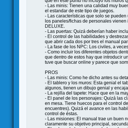
que en este punto no incluyo los muros q
- Las minis: Tienen una calidad muy buen
el estandar de este tipo de juegos.
- Las características que solo se pueden
los paneles/fichas de personales vienen 
DELUXE.
- Las puertas: Quizá deberían haber incl
- El control de las habilidades y destre
que abrir cada dos por tres el manual par
- La fase de los NPC: Los civiles, a vec
- Como incluir los diferentes objetos de
que dentro de estos hay que introducir un
tuve que buscar online y parece que so
PROS
- Las minis: Como he dicho antes su deta
- El tablero y los muros: Esta genial el 
algunos, tienen un dibujo genial y encaj
- La rejilla del tapete: Hace que en la m
- El panel de los personajes: Quizá las c
en mesa. Tiene huecos para el control de
encuentres). Quizá el avance en las habil
control de éstas.
- Las misiones: El manual trae un buen 
claramente su objetivo principal, secund