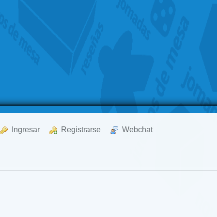
  Ingresar
  Registrarse
  Webchat