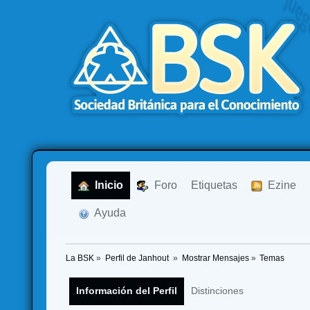
  Inicio
  Foro
Etiquetas
  Ezine
  Ayuda
La BSK
»
Perfil de Janhout 
»
Mostrar Mensajes
»
Temas
Información del Perfil
Distinciones