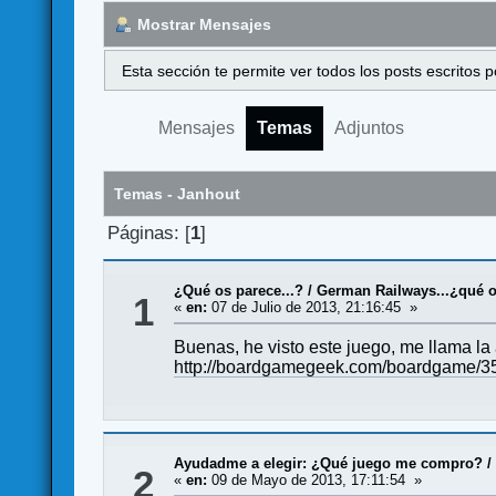
Mostrar Mensajes
Esta sección te permite ver todos los posts escritos
Mensajes
Temas
Adjuntos
Temas - Janhout
Páginas: [
1
]
¿Qué os parece...?
/
German Railways...¿qué 
1
«
en:
07 de Julio de 2013, 21:16:45 »
Buenas, he visto este juego, me llama l
http://boardgamegeek.com/boardgame/3
Ayudadme a elegir: ¿Qué juego me compro?
2
«
en:
09 de Mayo de 2013, 17:11:54 »