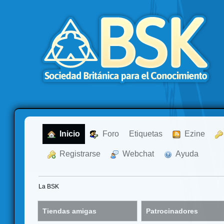
  Inicio
  Foro
Etiquetas
  Ezine
  Registrarse
  Webchat
  Ayuda
La BSK
Tiendas amigas
Patrocinadores