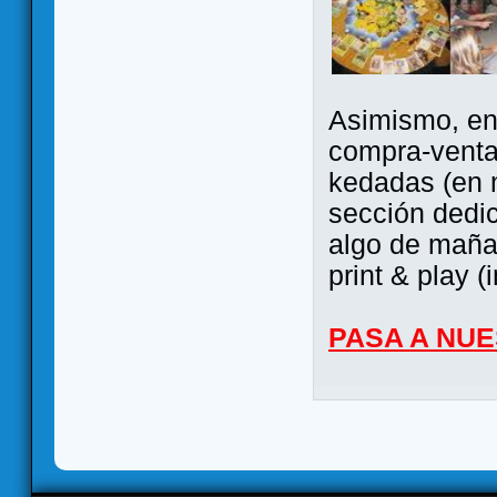
Asimismo, ent
compra-venta
kedadas (en 
sección dedi
algo de maña 
print & play (
PASA A NU