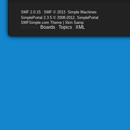
SMF 2.0.15
|
SMF © 2013
,
Simple Machines
SimplePortal 2.3.5 © 2008-2012, SimplePortal
SMFSimple.com Theme | Skin Samp
Sitemap:
Boards
|
Topics
|
XML