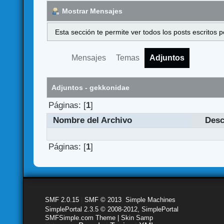
Mostrar Mensajes
Esta sección te permite ver todos los posts escritos
Mensajes
Temas
Adjuntos
Adjuntos - gekkonidae
Páginas: [
1
]
Nombre del Archivo
Desc
Páginas: [
1
]
SMF 2.0.15
|
SMF © 2013
,
Simple Machines
SimplePortal 2.3.5 © 2008-2012, SimplePortal
SMFSimple.com Theme | Skin Samp