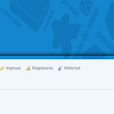
  Ingresar
  Registrarse
  Webchat