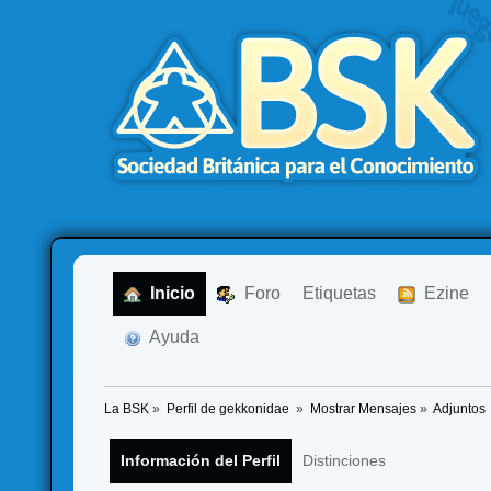
  Inicio
  Foro
Etiquetas
  Ezine
  Ayuda
La BSK
»
Perfil de gekkonidae 
»
Mostrar Mensajes
»
Adjuntos
Información del Perfil
Distinciones