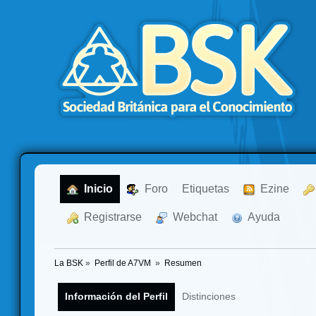
  Inicio
  Foro
Etiquetas
  Ezine
  Registrarse
  Webchat
  Ayuda
La BSK
»
Perfil de A7VM 
»
Resumen
Información del Perfil
Distinciones