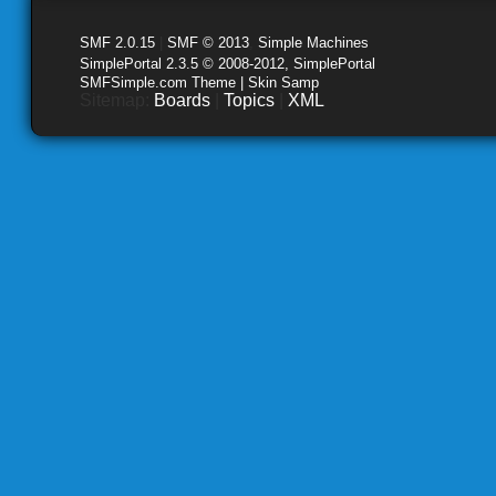
SMF 2.0.15
|
SMF © 2013
,
Simple Machines
SimplePortal 2.3.5 © 2008-2012, SimplePortal
SMFSimple.com Theme | Skin Samp
Sitemap:
Boards
|
Topics
|
XML