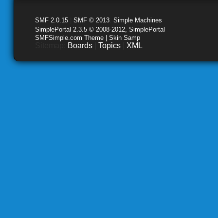
SMF 2.0.15
|
SMF © 2013
,
Simple Machines
SimplePortal 2.3.5 © 2008-2012, SimplePortal
SMFSimple.com Theme | Skin Samp
Sitemap:
Boards
|
Topics
|
XML