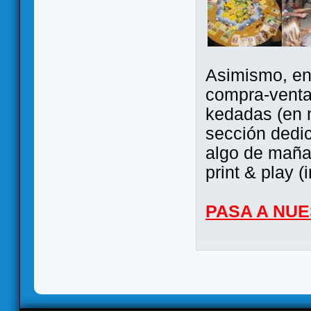
Asimismo, ent
compra-venta
kedadas (en 
sección dedi
algo de maña 
print & play (
PASA A NU