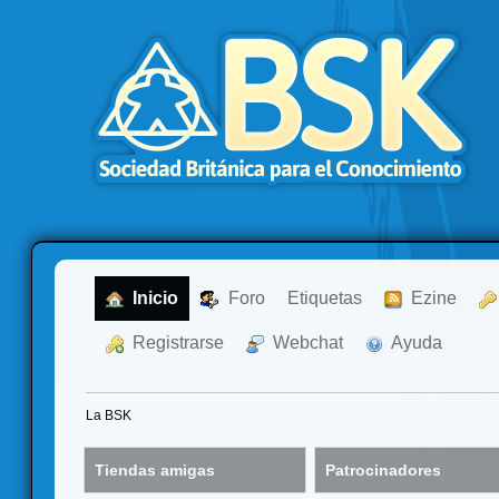
  Inicio
  Foro
Etiquetas
  Ezine
  Registrarse
  Webchat
  Ayuda
La BSK
Tiendas amigas
Patrocinadores