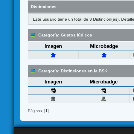
Distinciones
Este usuario tiene un total de
3
Distinción(es). Detalle
Categoría: Gustos lúdicos
Imagen
Microbadge
Categoría: Distinciones en la BSK
Imagen
Microbadge
Páginas: [
1
]