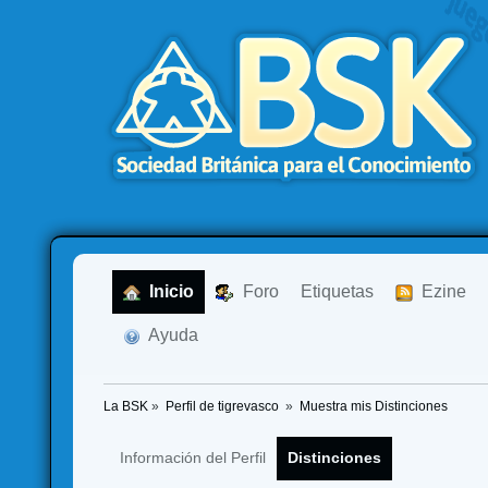
  Inicio
  Foro
Etiquetas
  Ezine
  Ayuda
La BSK
»
Perfil de tigrevasco 
»
Muestra mis Distinciones
Información del Perfil
Distinciones