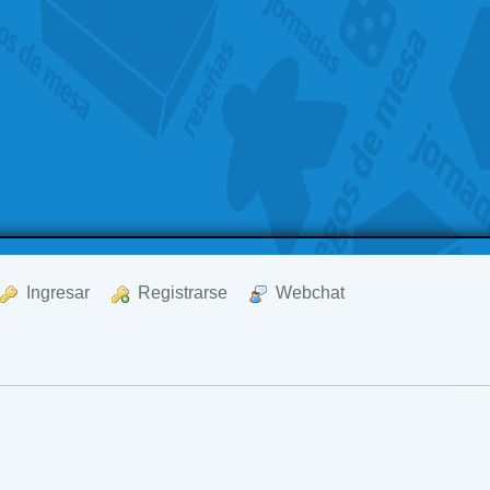
  Ingresar
  Registrarse
  Webchat