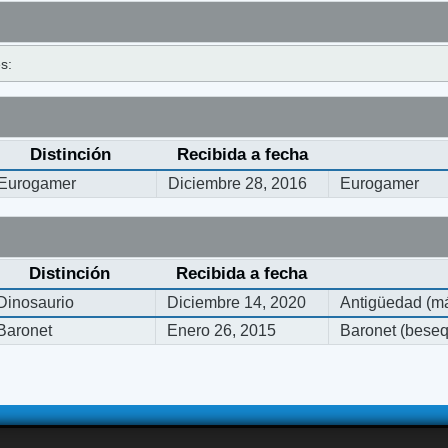
s:
Distinción
Recibida a fecha
Eurogamer
Diciembre 28, 2016
Eurogamer
Distinción
Recibida a fecha
Dinosaurio
Diciembre 14, 2020
Antigüedad (má
Baronet
Enero 26, 2015
Baronet (bese