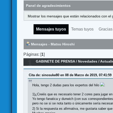
Panel de agradecimientos
Mostrar los mensajes que están relacionados con el 
Mensajes tuyos
Temas tuyos
Gracias
Mensajes - Matsu Hiroshi
Páginas: [
1
]
1
GABINETE DE PRENSA
/
Novedades / Actual
Cita de: sinosuke80 en 08 de Marzo de 2019, 07:41:59
Hola, tengo 2 dudas para los expertos del hilo
:
1)¿Creéis que es necesario tener 2 cores para jugar en 
Yo tengo fanatica y dunwich (con sus correspondientes
pero no se si se nota tanto o únicamente sería necesario
2) Si la respuesta es afirmativa, me gustaria saber qu