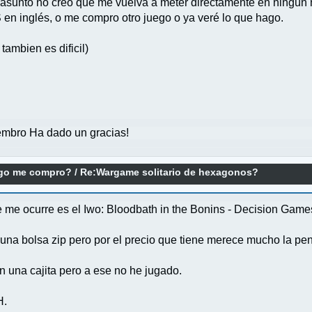
te asunto no creo que me vuelva a meter directamente en ningún
S en inglés, o me compro otro juego o ya veré lo que hago.
tambien es dificil)
mbro Ha dado un gracias!
ego me compro?
/
Re:Wargame solitario de hexagonos?
e me ocurre es el Iwo: Bloodbath in the Bonins - Decision Game
 una bolsa zip pero por el precio que tiene merece mucho la pe
n una cajita pero a ese no he jugado.
H.