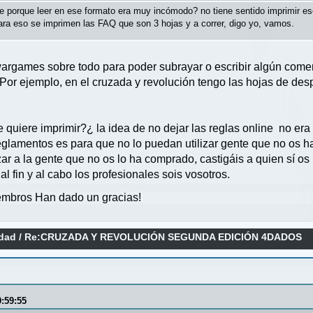
ine porque leer en ese formato era muy incómodo? no tiene sentido imprimir es
 Para eso se imprimen las FAQ que son 3 hojas y a correr, digo yo, vamos.
argames sobre todo para poder subrayar o escribir algún coment
or ejemplo, en el cruzada y revolución tengo las hojas de des
 quiere imprimir?¿ la idea de no dejar las reglas online no er
 reglamentos es para que no lo puedan utilizar gente que no os
zar a la gente que no os lo ha comprado, castigáis a quien sí 
 fin y al cabo los profesionales sois vosotros.
mbros Han dado un gracias!
idad
/
Re:CRUZADA Y REVOLUCIÓN SEGUNDA EDICIÓN 4DADOS
9:59:55