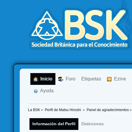
  Inicio
  Foro
Etiquetas
  Ezine
  Ayuda
La BSK
»
Perfil de Matsu Hiroshi 
»
Panel de agradecimientos
»
Información del Perfil
Distinciones