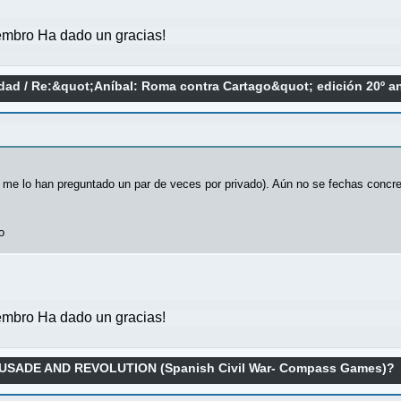
mbro Ha dado un gracias!
idad
/
Re:&quot;Aníbal: Roma contra Cartago&quot; edición 20º an
 me lo han preguntado un par de veces por privado). Aún no se fechas concre
o
mbro Ha dado un gracias!
RUSADE AND REVOLUTION (Spanish Civil War- Compass Games)?