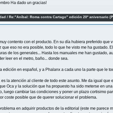
mbro Ha dado un gracias!
idad
/
Re:"Aníbal: Roma contra Cartago" edición 20º aniversario (
uy contento con el producto. En su día hubiera preferido que vin
 que eso no era posible, todo lo que he visto me ha gustado. El
iguras de los generales... Hasta los manuales me han gustado, au
r leer en el metro, baño... donde sea.
a edición en español, y a Phalanx a cada uno la parte que le to
es la atención al cliente de todo este asunto. Me da igual que el
que Oca y la solución que ha propuesto ha sido meterse en una
o, luego cambiar las condiciones y poner un plazo cortisimo para
or coste posible que de querer solucionar el problema.
oblema en adquirir productos de la editorial (este me parece 