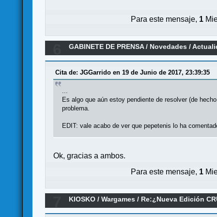
Para este mensaje,
1
Mie
6
GABINETE DE PRENSA
/
Novedades / Actual
(Phalanx y MasQueOca)
Cita de: JGGarrido en 19 de Junio de 2017, 23:39:35
...
Es algo que aún estoy pendiente de resolver (de hecho
problema.
EDIT: vale acabo de ver que pepetenis lo ha comentad
Ok, gracias a ambos.
Para este mensaje,
1
Mie
7
KIOSKO
/
Wargames
/
Re:¿Nueva Edición C