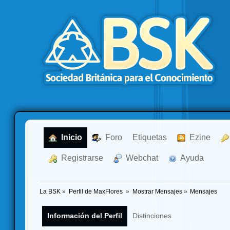
  Inicio
  Foro
Etiquetas
  Ezine
  Registrarse
  Webchat
  Ayuda
La BSK
»
Perfil de MaxFlores 
»
Mostrar Mensajes
»
Mensajes
Información del Perfil
Distinciones