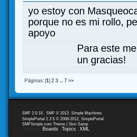
yo estoy con Masqueoca,
porque no es mi rollo, p
apoyo
Para este me
un gracias!
Páginas: [
1
]
2
3
...
7
>>
SMF 2.0.15
|
SMF © 2013
,
Simple Machines
SimplePortal 2.3.5 © 2008-2012, SimplePortal
SMFSimple.com Theme | Skin Samp
Sitemap:
Boards
|
Topics
|
XML