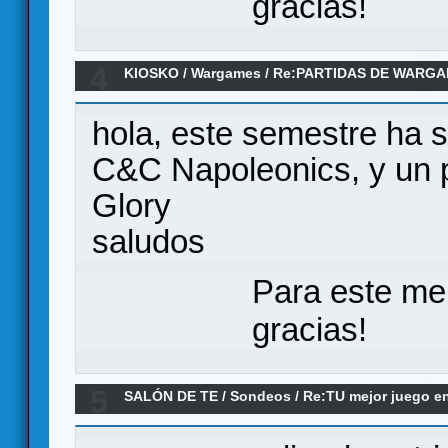
gracias!
4
KIOSKO
/
Wargames
/
Re:PARTIDAS DE WARGA
DE 2025
hola, este semestre ha sid
C&C Napoleonics, y un p
Glory
saludos
Para este me
gracias!
5
SALÓN DE TE
/
Sondeos
/
Re:TU mejor juego en