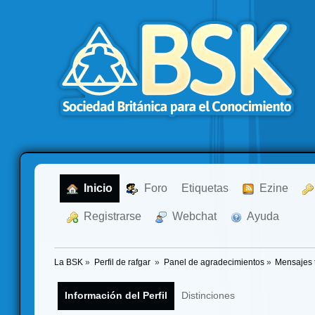
  Inicio
  Foro
Etiquetas
  Ezine
  Registrarse
  Webchat
  Ayuda
La BSK
»
Perfil de rafgar 
»
Panel de agradecimientos
»
Mensajes 
Información del Perfil
Distinciones