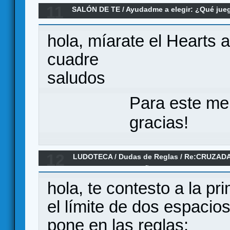
11
SALÓN DE TE
/
Ayudadme a elegir: ¿Qué ju
Re:Buscando juego belico
hola, míarate el Hearts 
cuadre
saludos
Para este me
gracias!
12
LUDOTECA
/
Dudas de Reglas
/
Re:CRUZADA
GUERRA CIVIL ESPAÑOLA, 1936-1939 (Duda
hola, te contesto a la pr
el límite de dos espacios
pone en las reglas: