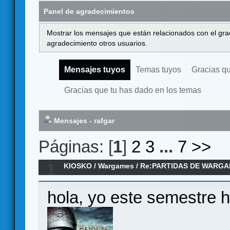
Panel de agradecimientos
Mostrar los mensajes que están relacionados con el gra
agradecimiento otros usuarios.
Mensajes tuyos
Temas tuyos
Gracias q
Gracias que tu has dado en los temas
Mensajes - rafgar
Páginas: [
1
]
2
3
...
7
>>
1
KIOSKO
/
Wargames
/
Re:PARTIDAS DE WARGA
2026
hola, yo este semestre 