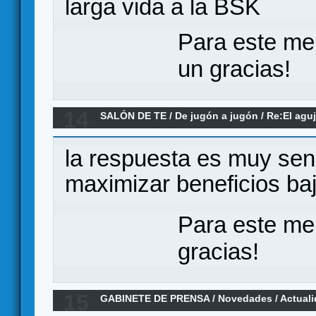
larga vida a la BSK
Para este me
un gracias!
14
SALÓN DE TE
/
De jugón a jugón
/
Re:El aguj
en las editoriales españolas
la respuesta es muy senci
maximizar beneficios ba
Para este me
gracias!
15
GABINETE DE PRENSA
/
Novedades / Actual
Stationfall (Matt Eklund) en español