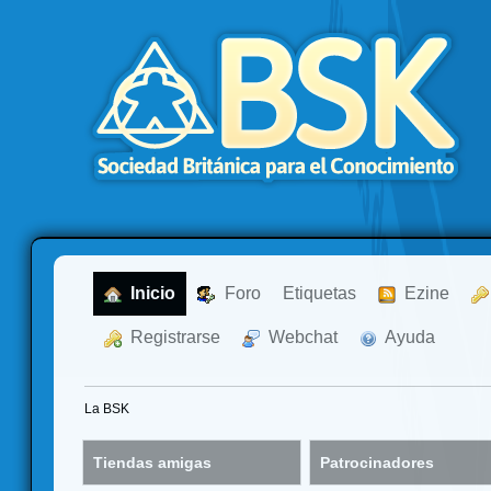
  Inicio
  Foro
Etiquetas
  Ezine
  Registrarse
  Webchat
  Ayuda
La BSK
Tiendas amigas
Patrocinadores