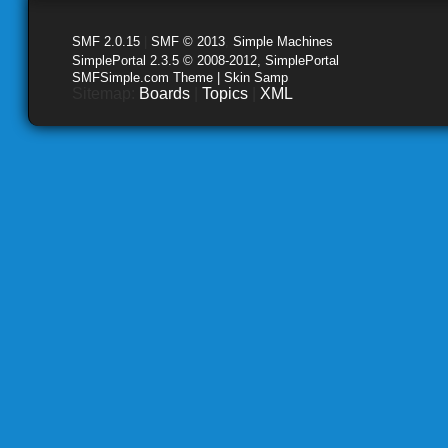
SMF 2.0.15
|
SMF © 2013
,
Simple Machines
SimplePortal 2.3.5 © 2008-2012, SimplePortal
SMFSimple.com Theme | Skin Samp
Sitemap:
Boards
|
Topics
|
XML