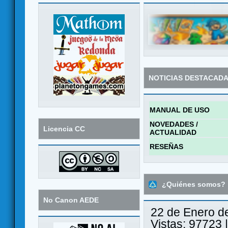
NOTICIAS DESTACAD
MANUAL DE USO
NOVEDADES /
Licencia CC
ACTUALIDAD
RESEÑAS
¿Quiénes somos?
No Canon AEDE
22 de Enero d
Vistas: 97723 