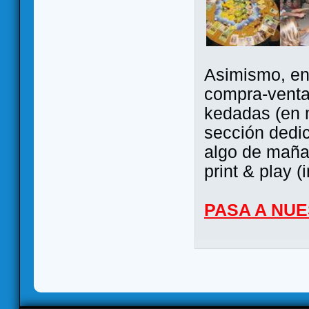
Asimismo, ent
compra-venta
kedadas (en 
sección dedi
algo de maña 
print & play (
PASA A NU