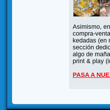
Asimismo, ent
compra-venta
kedadas (en 
sección dedi
algo de maña 
print & play (
PASA A NU