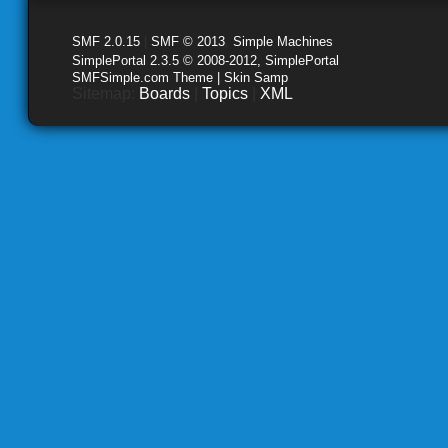
SMF 2.0.15
|
SMF © 2013
,
Simple Machines
SimplePortal 2.3.5 © 2008-2012, SimplePortal
SMFSimple.com Theme | Skin Samp
Sitemap:
Boards
|
Topics
|
XML