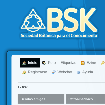
  Inicio
  Foro
Etiquetas
  Ezine
  Registrarse
  Webchat
  Ayuda
La BSK
Tiendas amigas
Patrocinadores