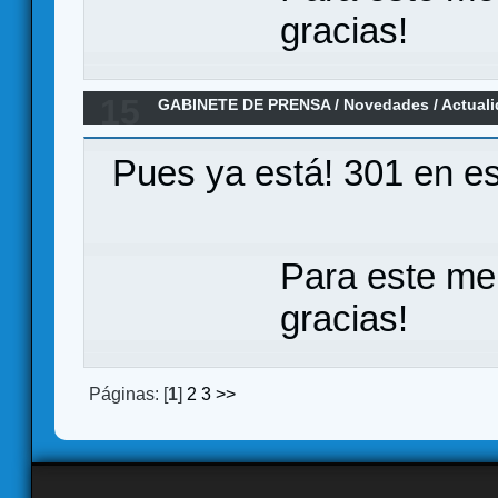
gracias!
15
GABINETE DE PRENSA
/
Novedades / Actual
Agua" disponible en castellano en "Los 300
Pues ya está! 301 en e
Para este me
gracias!
Páginas: [
1
]
2
3
>>