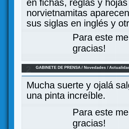
en fichas, reglas y hojas
norvietnamitas aparecen
sus siglas en inglés y ot
Para este me
gracias!
2
GABINETE DE PRENSA
/
Novedades / Actualida
Traidores - Campaña en la cuenta atrás!
Mucha suerte y ojalá sal
una pinta increíble.
Para este me
gracias!