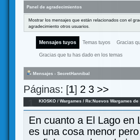
Panel de agradecimientos
Mostrar los mensajes que están relacionados con el gra
agradecimiento otros usuarios.
Mensajes tuyos
Temas tuyos
Gracias q
Gracias que tu has dado en los temas
Mensajes - SecretHannibal
Páginas: [
1
]
2
3
>>
1
KIOSKO
/
Wargames
/
Re:Nuevos Wargames de 
En cuanto a El Lago en 
es una cosa menor pero 