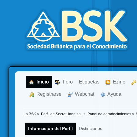
  Inicio
  Foro
Etiquetas
  Ezine
  Registrarse
  Webchat
  Ayuda
La BSK
»
Perfil de SecretHannibal 
»
Panel de agradecimientos
»
Información del Perfil
Distinciones