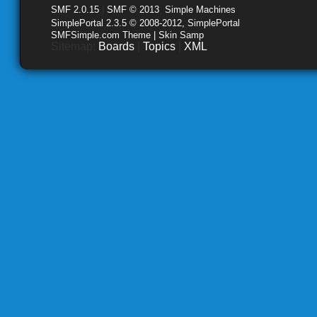
SMF 2.0.15
|
SMF © 2013
,
Simple Machines
SimplePortal 2.3.5 © 2008-2012, SimplePortal
SMFSimple.com Theme | Skin Samp
Sitemap:
Boards
|
Topics
|
XML