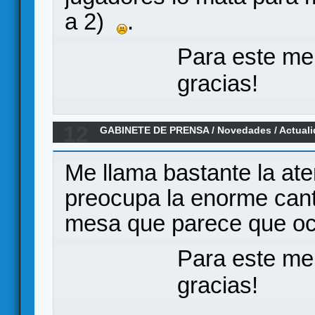
a 2)
.
Para este me
gracias!
12
GABINETE DE PRENSA
/
Novedades / Actual
Sandbox de la era Colonial Kickstarter 1 de 
Me llama bastante la at
preocupa la enorme cant
mesa que parece que o
Para este me
gracias!