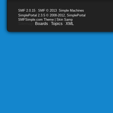
SMF 2.0.15
|
SMF © 2013
,
Simple Machines
SimplePortal 2.3.5 © 2008-2012, SimplePortal
SMFSimple.com Theme | Skin Samp
Sitemap:
Boards
|
Topics
|
XML