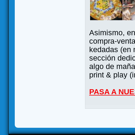
Asimismo, ent
compra-venta
kedadas (en 
sección dedi
algo de maña 
print & play (
PASA A NU