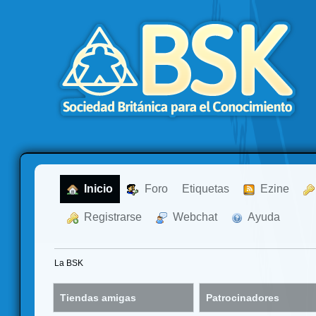
  Inicio
  Foro
Etiquetas
  Ezine
  Registrarse
  Webchat
  Ayuda
La BSK
Tiendas amigas
Patrocinadores