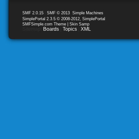
SMF 2.0.15
|
SMF © 2013
,
Simple Machines
SimplePortal 2.3.5 © 2008-2012, SimplePortal
SMFSimple.com Theme | Skin Samp
Sitemap:
Boards
|
Topics
|
XML