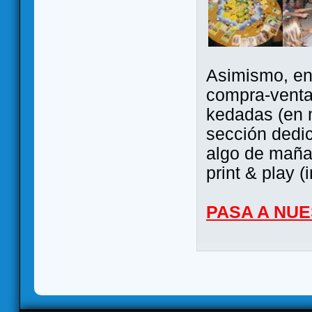
Asimismo, ent
compra-venta
kedadas (en 
sección dedi
algo de maña 
print & play (
PASA A NU