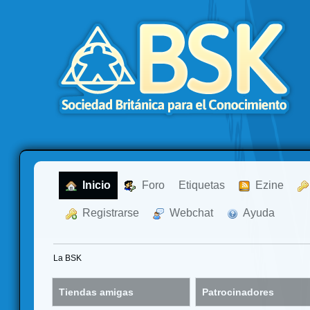
  Inicio
  Foro
Etiquetas
  Ezine
  Registrarse
  Webchat
  Ayuda
La BSK
Tiendas amigas
Patrocinadores