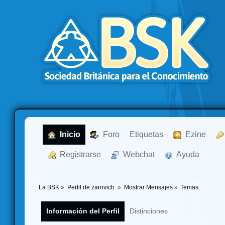
  Inicio
  Foro
Etiquetas
  Ezine
  Registrarse
  Webchat
  Ayuda
La BSK
»
Perfil de zarovich 
»
Mostrar Mensajes
»
Temas
Información del Perfil
Distinciones