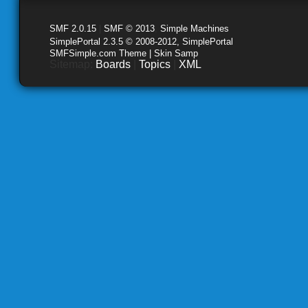
SMF 2.0.15
|
SMF © 2013
,
Simple Machines
SimplePortal 2.3.5 © 2008-2012, SimplePortal
SMFSimple.com Theme | Skin Samp
Sitemap:
Boards
|
Topics
|
XML