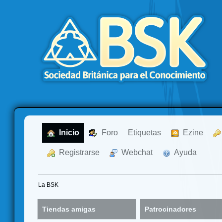
  Inicio
  Foro
Etiquetas
  Ezine
  Registrarse
  Webchat
  Ayuda
La BSK
Tiendas amigas
Patrocinadores