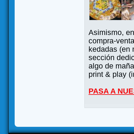
Asimismo, ent
compra-venta
kedadas (en 
sección dedi
algo de maña 
print & play (
PASA A NU