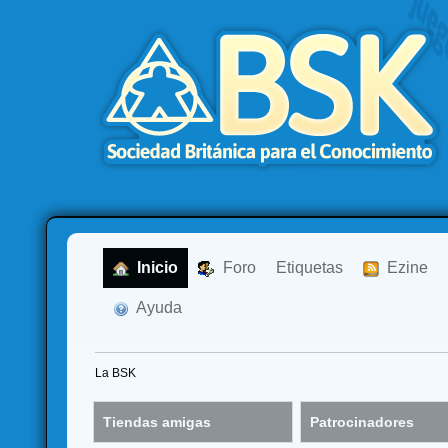
  Inicio
  Foro
Etiquetas
  Ezine
  Ayuda
La BSK
Tiendas amigas
Patrocinadores