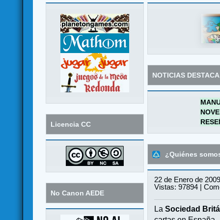
NOTICIAS DESTAC
MANU
NOVE
RESE
Licencia CC
¿Quiénes somo
22 de Enero de 2009
Vistas: 97894 | Come
No Canon AEDE
La
Sociedad Britá
cartas en España.