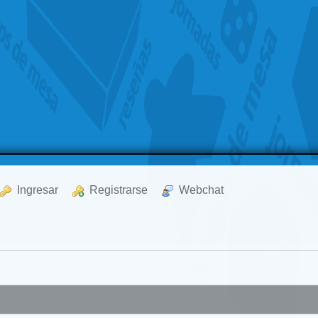
  Ingresar
  Registrarse
  Webchat