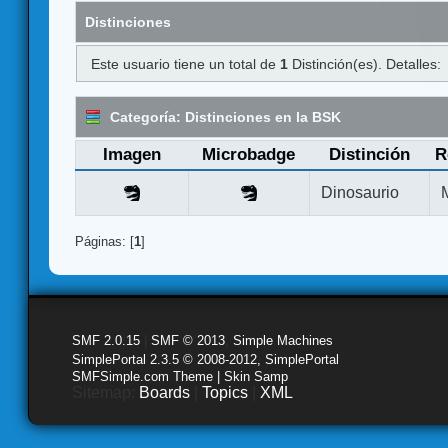
Distinciones
Este usuario tiene un total de
1
Distinción(es). Detalles:
Categoría: Distinciones en la BSK
Imagen
Microbadge
Distinción
R
Dinosaurio
Páginas: [
1
]
SMF 2.0.15
|
SMF © 2013
,
Simple Machines
SimplePortal 2.3.5 © 2008-2012, SimplePortal
SMFSimple.com Theme | Skin Samp
Sitemap:
Boards
|
Topics
|
XML