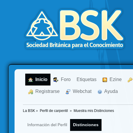
  Inicio
  Foro
Etiquetas
  Ezine
  Registrarse
  Webchat
  Ayuda
La BSK
»
Perfil de carpentil 
»
Muestra mis Distinciones
Información del Perfil
Distinciones