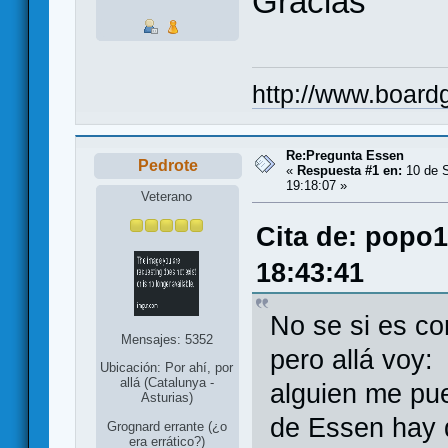
Gracias
http://www.board
Re:Pregunta Essen
Pedrote
«
Respuesta #1 en:
10 de S
19:18:07 »
Veterano
Cita de: popo1
18:43:41
No se si es co
Mensajes: 5352
pero allá voy:
Ubicación: Por ahí, por
allá (Catalunya -
alguien me pued
Asturias)
de Essen hay 
Grognard errante (¿o
era errático?)