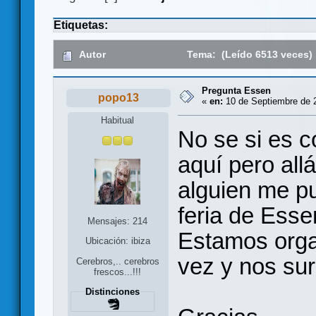
Etiquetas:
Autor
Tema: (Leído 6513 veces)
Pregunta Essen
popo13
«
en:
10 de Septiembre de 2
Habitual
No se si es c
aquí pero allá
alguien me pu
feria de Ess
Mensajes: 214
Estamos organ
Ubicación: ibiza
vez y nos sur
Cerebros,.. cerebros
frescos...!!!
Distinciones