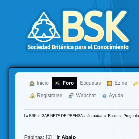
  Inicio
  Foro
Etiquetas
  Ezine
  Registrarse
  Webchat
  Ayuda
La BSK
»
GABINETE DE PRENSA
»
Jornadas
»
Essen
»
Pregunta
Páginas: [
1
]
Ir Abajo