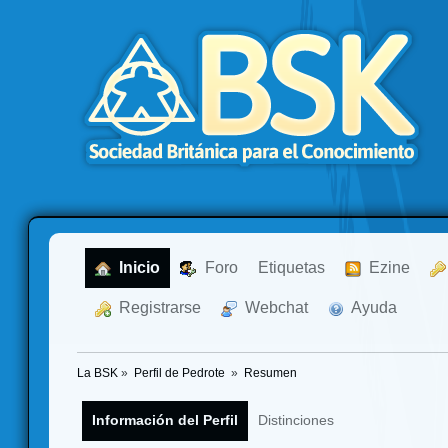
  Inicio
  Foro
Etiquetas
  Ezine
  Registrarse
  Webchat
  Ayuda
La BSK
»
Perfil de Pedrote 
»
Resumen
Información del Perfil
Distinciones