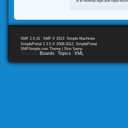
Si te molesta algo que haya escr
SMF 2.0.15
|
SMF © 2013
,
Simple Machines
SimplePortal 2.3.5 © 2008-2012, SimplePortal
SMFSimple.com Theme | Skin Samp
Sitemap:
Boards
|
Topics
|
XML