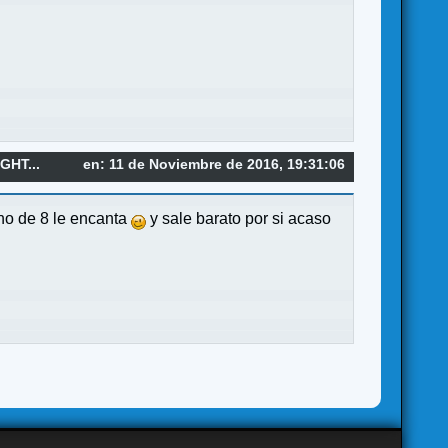
GHT...
en: 11 de Noviembre de 2016, 19:31:06
ino de 8 le encanta
y sale barato por si acaso