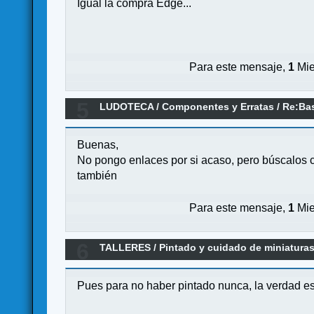
Igual la compra Edge...
Para este mensaje,
1
Mie
5
LUDOTECA
/
Componentes y Erratas
/
Re:Bas
Buenas,
No pongo enlaces por si acaso, pero búscalos co
también
Para este mensaje,
1
Mie
6
TALLERES
/
Pintado y cuidado de miniatur
Pues para no haber pintado nunca, la verdad es