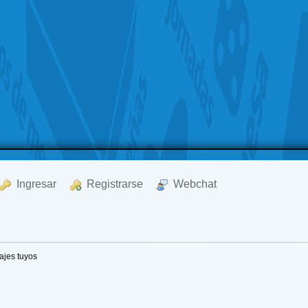
  Ingresar
  Registrarse
  Webchat
jes tuyos