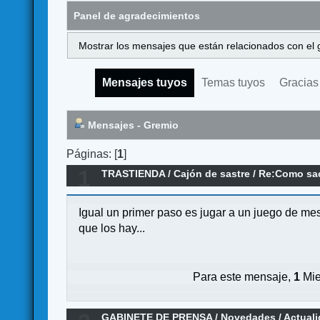
Panel de agradecimientos
Mostrar los mensajes que están relacionados con el 
Mensajes tuyos
Temas tuyos
Gracias
Mensajes - Gremio
Páginas: [
1
]
1
TRASTIENDA
/
Cajón de sastre
/
Re:Como sac
Igual un primer paso es jugar a un juego de me
que los hay...
Para este mensaje,
1
Mie
GABINETE DE PRENSA
/
Novedades / Actual