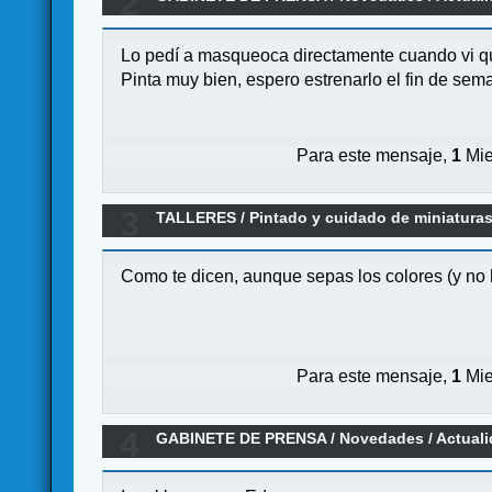
2
Lo pedí a masqueoca directamente cuando vi que
Pinta muy bien, espero estrenarlo el fin de sem
Para este mensaje,
1
Mie
3
TALLERES
/
Pintado y cuidado de miniatur
Como te dicen, aunque sepas los colores (y no h
Para este mensaje,
1
Mie
4
GABINETE DE PRENSA
/
Novedades / Actual