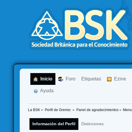
  Inicio
  Foro
Etiquetas
  Ezine
  Ayuda
La BSK
»
Perfil de Gremio 
»
Panel de agradecimientos
»
Mensa
Información del Perfil
Distinciones