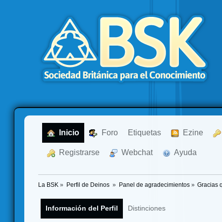
  Inicio
  Foro
Etiquetas
  Ezine
  Registrarse
  Webchat
  Ayuda
La BSK
»
Perfil de Deinos 
»
Panel de agradecimientos
»
Gracias 
Información del Perfil
Distinciones