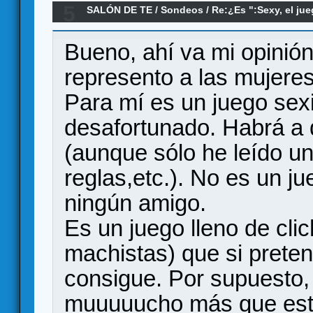
5
SALÓN DE TE
/
Sondeos
/
Re:¿Es ":Sexy, el jue
sexista?
Bueno, ahí va mi opinión
represento a las mujeres
Para mí es un juego sexis
desafortunado. Habrá a q
(aunque sólo he leído u
reglas,etc.). No es un 
ningún amigo.
Es un juego lleno de cli
machistas) que si preten
consigue. Por supuesto
muuuuucho más que este 