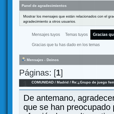
Panel de agradecimientos
Mostrar los mensajes que están relacionados con el gra
agradecimiento a otros usuarios.
Mensajes tuyos
Temas tuyos
Gracias qu
Gracias que tu has dado en los temas
Mensajes - Deinos
Páginas: [
1
]
1
COMUNIDAD
/
Madrid
/
Re:¿Grupo de juego fe
De antemano, agradecer 
que se han preocupado