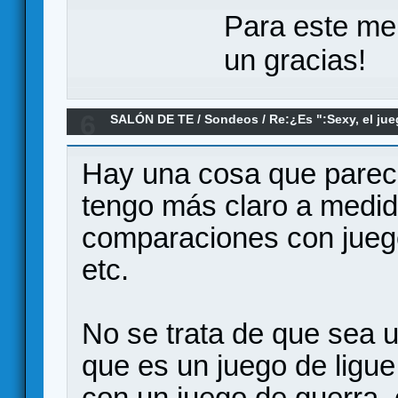
Para este me
un gracias!
6
SALÓN DE TE
/
Sondeos
/
Re:¿Es ":Sexy, el jue
sexista?
Hay una cosa que parece
tengo más claro a medi
comparaciones con juego
etc.
No se trata de que sea u
que es un juego de ligu
con un juego de guerra,