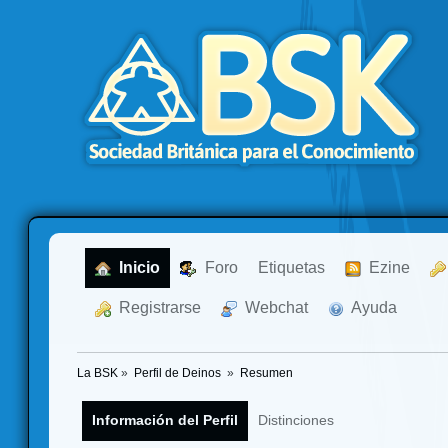
  Inicio
  Foro
Etiquetas
  Ezine
  Registrarse
  Webchat
  Ayuda
La BSK
»
Perfil de Deinos 
»
Resumen
Información del Perfil
Distinciones