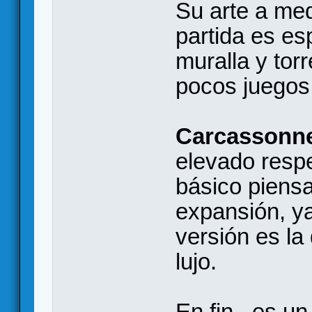
Su arte a med
partida es es
muralla y tor
pocos juegos
Carcassonne
elevado respe
básico piensa
expansión, y
versión es la
lujo.
En fin., es u