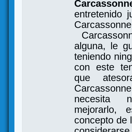
Carcasso
entretenido 
Carcassonn
Carcassonn
alguna, le g
teniendo nin
con este te
que ateso
Carcasson
necesita 
mejorarlo, 
concepto de l
considerarse