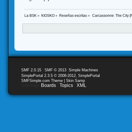
La BSK
»
KIOSKO
»
Reseñas escritas
»
 Carcassonne: The City [
SMF 2.0.15
|
SMF © 2013
,
Simple Machines
SimplePortal 2.3.5 © 2008-2012, SimplePortal
SMFSimple.com Theme | Skin Samp
Sitemap:
Boards
|
Topics
|
XML