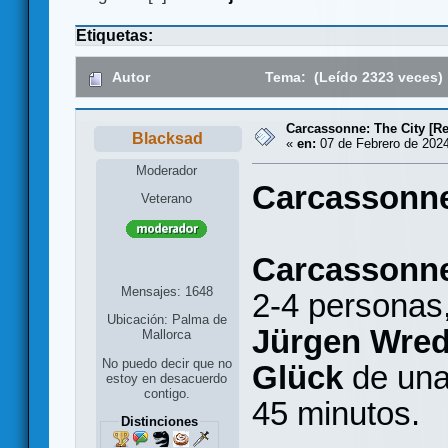
Etiquetas:
Autor
Tema: (Leído 2323 veces)
Carcassonne: The City [Re
Blacksad
«
en:
07 de Febrero de 2024
Moderador
Carcassonne:
Veterano
Carcassonne
Mensajes: 1648
2-4 personas
Ubicación: Palma de
Jürgen Wre
Mallorca
No puedo decir que no
Glück
de una
estoy en desacuerdo
contigo.
45 minutos.
Distinciones