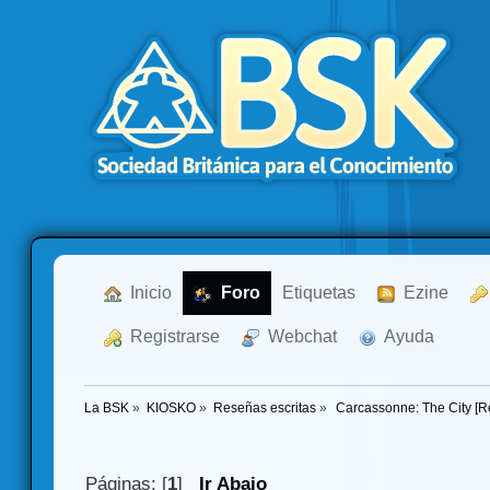
  Inicio
  Foro
Etiquetas
  Ezine
  Registrarse
  Webchat
  Ayuda
La BSK
»
KIOSKO
»
Reseñas escritas
»
 Carcassonne: The City [R
Páginas: [
1
]
Ir Abajo