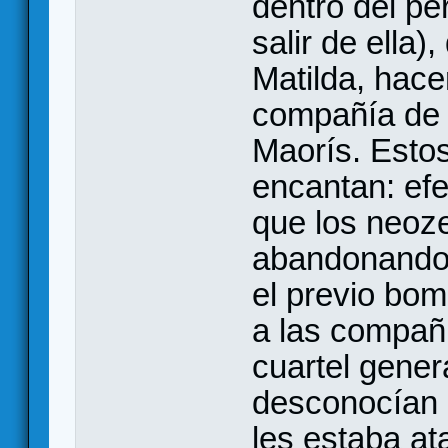
dentro del pe
salir de ella)
Matilda, hace
compañía de i
Maorís. Estos
encantan: efe
que los neoz
abandonando 
el previo bo
a las compañ
cuartel gener
desconocían 
les estaba at