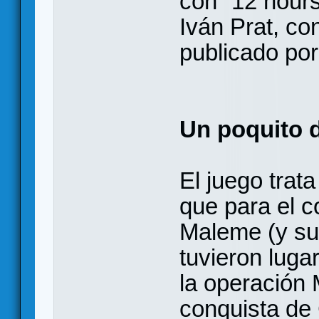
con “12 hour
Iván Prat, co
publicado po
Un poquito d
El juego trat
que para el c
Maleme (y su
tuvieron luga
la operación 
conquista de 