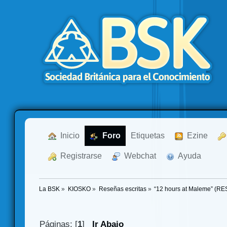
  Inicio
  Foro
Etiquetas
  Ezine
  Registrarse
  Webchat
  Ayuda
La BSK
»
KIOSKO
»
Reseñas escritas
»
“12 hours at Maleme” (R
Páginas: [
1
]
Ir Abajo