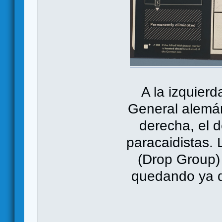
A la izquierd
General alemán,
derecha, el d
paracaidistas.
(Drop Group) 
quedando ya d