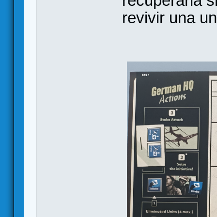
recuperarla si
revivir una u