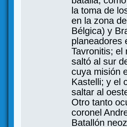
batalla, com
la toma de lo
en la zona de
Bélgica) y Br
planeadores e
Tavronitis; e
saltó al sur 
cuya misión e
Kastelli; y el
saltar al oest
Otro tanto oc
coronel Andr
Batallón neoz