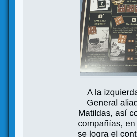
A la izquierd
General alia
Matildas, así c
compañías, en 
se logra el cont