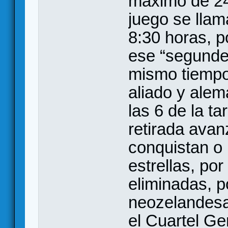
máximo de 24 
juego se llam
8:30 horas, p
ese “segunder
mismo tiempo
aliado y alem
las 6 de la t
retirada avan
conquistan o
estrellas, po
eliminadas, 
neozelandesa
el Cuartel Gen