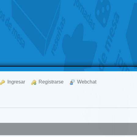
  Ingresar
  Registrarse
  Webchat