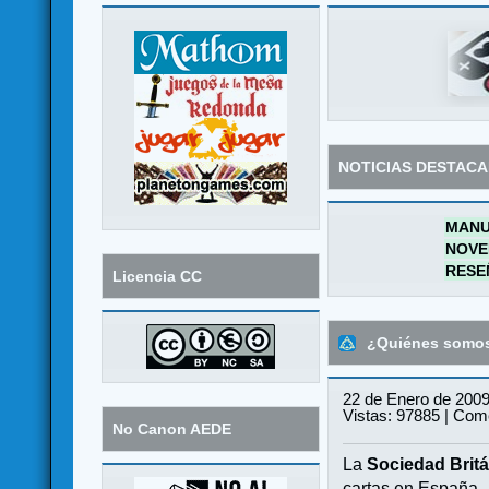
NOTICIAS DESTAC
MANU
NOVE
RESE
Licencia CC
¿Quiénes somo
22 de Enero de 2009
Vistas: 97885 | Come
No Canon AEDE
La
Sociedad Britá
cartas en España.