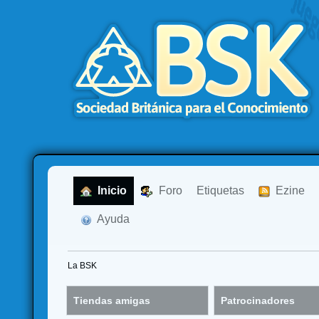
  Inicio
  Foro
Etiquetas
  Ezine
  Ayuda
La BSK
Tiendas amigas
Patrocinadores