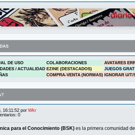
ADAS
AL DE USO
COLABORACIONES
AVATARES ER
DADES / ACTUALIDAD
EZINE (DESTACADOS)
JUEGOS GRAT
ÑAS
COMPRA-VENTA (NORMAS)
IGNORAR U/T/
s?
, 16:11:52 por
Wkr
ntarios: 0
nica para el Conocimiento (BSK)
es la primera comunidad de