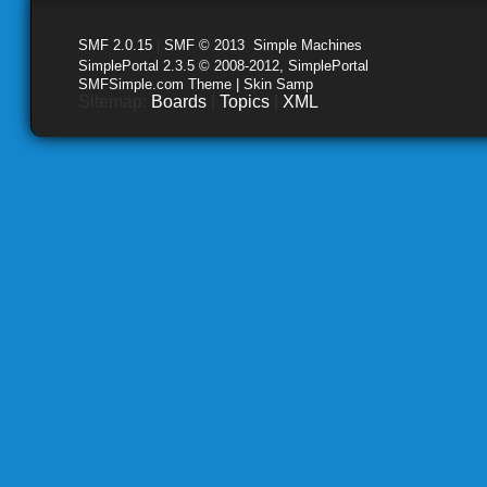
SMF 2.0.15
|
SMF © 2013
,
Simple Machines
SimplePortal 2.3.5 © 2008-2012, SimplePortal
SMFSimple.com Theme | Skin Samp
Sitemap:
Boards
|
Topics
|
XML