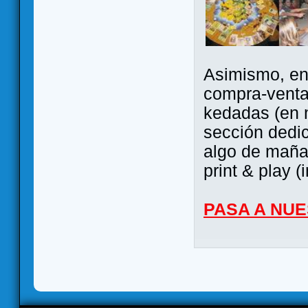
Asimismo, ent
compra-venta
kedadas (en 
sección dedi
algo de maña 
print & play (
PASA A NU