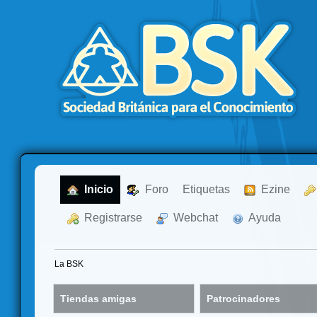
  Inicio
  Foro
Etiquetas
  Ezine
  Registrarse
  Webchat
  Ayuda
La BSK
Tiendas amigas
Patrocinadores