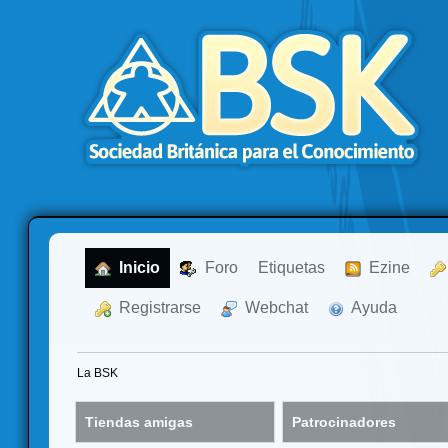
  Inicio
  Foro
Etiquetas
  Ezine
  Registrarse
  Webchat
  Ayuda
La BSK
Tiendas amigas
Patrocinadores