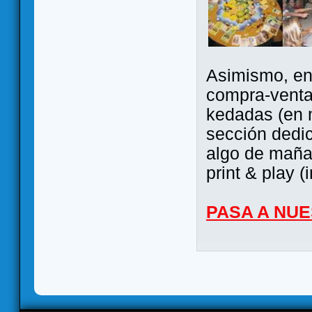
Asimismo, ent
compra-venta
kedadas (en 
sección dedi
algo de maña 
print & play (
PASA A NU