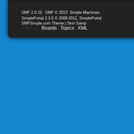
SMF 2.0.15
|
SMF © 2013
,
Simple Machines
SimplePortal 2.3.5 © 2008-2012, SimplePortal
SMFSimple.com Theme | Skin Samp
Sitemap:
Boards
|
Topics
|
XML