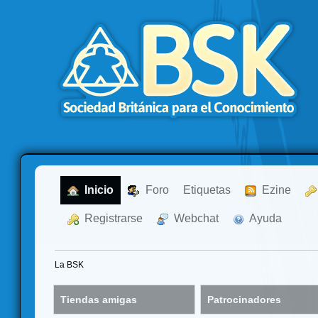
  Inicio
  Foro
Etiquetas
  Ezine
  Registrarse
  Webchat
  Ayuda
La BSK
Tiendas amigas
Patrocinadores