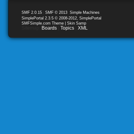
SMF 2.0.15
|
SMF © 2013
,
Simple Machines
SimplePortal 2.3.5 © 2008-2012, SimplePortal
SMFSimple.com Theme | Skin Samp
Sitemap:
Boards
|
Topics
|
XML