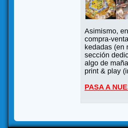
Asimismo, ent
compra-venta
kedadas (en 
sección dedi
algo de maña 
print & play (
PASA A NU