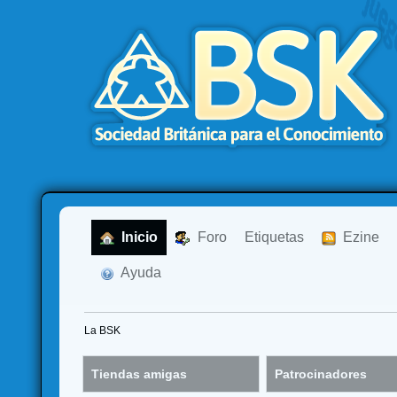
  Inicio
  Foro
Etiquetas
  Ezine
  Ayuda
La BSK
Tiendas amigas
Patrocinadores