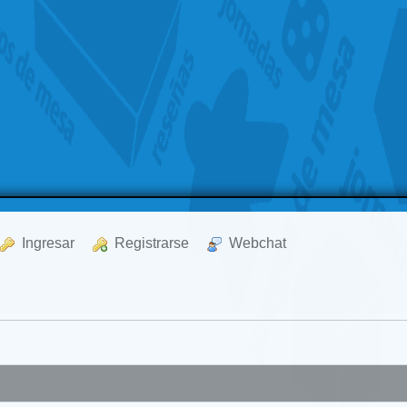
  Ingresar
  Registrarse
  Webchat