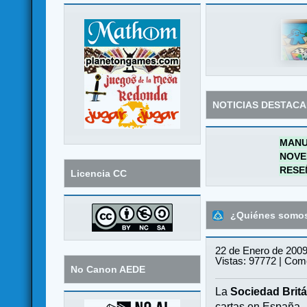
NOTICIAS DESTAC
MANU
NOVE
RESE
Licencia CC
¿Quiénes somo
22 de Enero de 2009
Vistas: 97772 | Come
No Canon AEDE
La
Sociedad Britá
cartas en España.