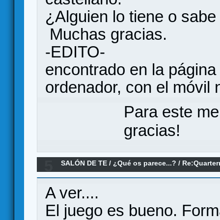
¿Alguien lo tiene o sabe
Muchas gracias.
-EDITO-
encontrado en la página
ordenador, con el móvil 
Para este me
gracias!
5
SALÓN DE TE
/
¿Qué os parece...?
/
Re:Quarter
Death: The Peloponnesian War, ¿qué os parec
A ver....
El juego es bueno. Form