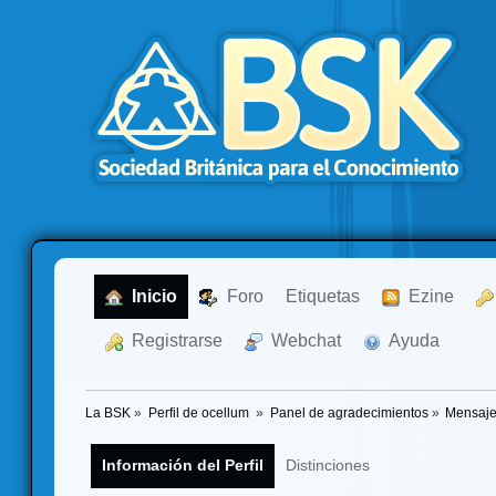
  Inicio
  Foro
Etiquetas
  Ezine
  Registrarse
  Webchat
  Ayuda
La BSK
»
Perfil de ocellum 
»
Panel de agradecimientos
»
Mensaje
Información del Perfil
Distinciones