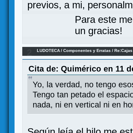
previos, a mi, personal
Para este me
un gracias!
2
LUDOTECA
/
Componentes y Erratas
/
Re:Cajas
Sobre almacenaje de juegos de mesa
Cita de: Quimérico en 11 d
Yo, la verdad, no tengo eso
Tengo tan petado el espaci
nada, ni en vertical ni en ho
Según leía el hilo me e