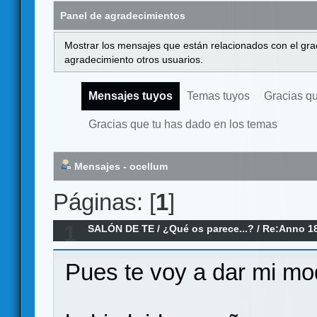
Panel de agradecimientos
Mostrar los mensajes que están relacionados con el gra
agradecimiento otros usuarios.
Mensajes tuyos
Temas tuyos
Gracias q
Gracias que tu has dado en los temas
Mensajes - ocellum
Páginas: [
1
]
1
SALÓN DE TE
/
¿Qué os parece...?
/
Re:Anno 18
Pues te voy a dar mi mo