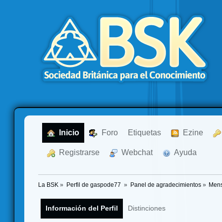
  Inicio
  Foro
Etiquetas
  Ezine
  Registrarse
  Webchat
  Ayuda
La BSK
»
Perfil de gaspode77 
»
Panel de agradecimientos
»
Mens
Información del Perfil
Distinciones