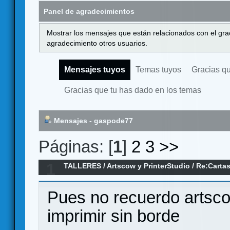
Panel de agradecimientos
Mostrar los mensajes que están relacionados con el gra
agradecimiento otros usuarios.
Mensajes tuyos
Temas tuyos
Gracias q
Gracias que tu has dado en los temas
Mensajes - gaspode77
Páginas: [
1
]
2
3
>>
1
TALLERES
/
Artscow y PrinterStudio
/
Re:Cartas
Pues no recuerdo artscow
imprimir sin borde