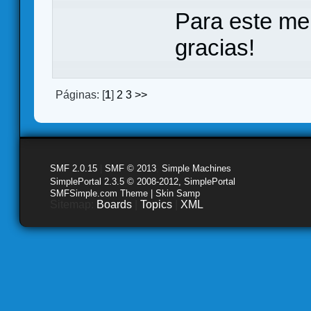
Para este me
gracias!
Páginas: [
1
]
2
3
>>
SMF 2.0.15
|
SMF © 2013
,
Simple Machines
SimplePortal 2.3.5 © 2008-2012, SimplePortal
SMFSimple.com Theme | Skin Samp
Sitemap:
Boards
|
Topics
|
XML