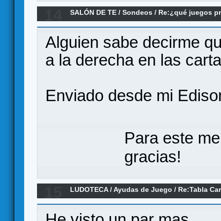
14
SALÓN DE TE
/
Sondeos
/
Re:¿qué juegos pr
Alguien sabe decirme qu
a la derecha en las cart
Enviado desde mi Ediso
Para este me
gracias!
15
LUDOTECA
/
Ayudas de Juego
/
Re:Tabla Ca
Magnate&quot; en castellano
He visto un par mas