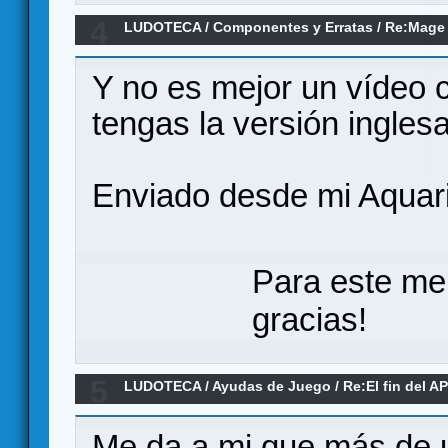
4
LUDOTECA
/
Componentes y Erratas
/
Re:Mage 
Y no es mejor un vídeo
tengas la versión ingles
Enviado desde mi Aquari
Para este me
gracias!
5
LUDOTECA
/
Ayudas de Juego
/
Re:El fin del A
Me da a mi que más de u