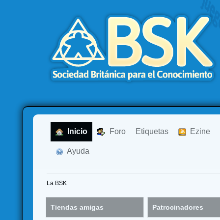
  Inicio
  Foro
Etiquetas
  Ezine
  Ayuda
La BSK
Tiendas amigas
Patrocinadores