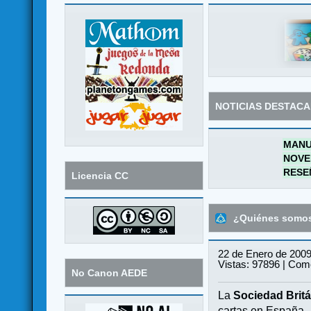
NOTICIAS DESTAC
MANU
NOVE
RESE
Licencia CC
¿Quiénes somo
22 de Enero de 2009
Vistas: 97896 | Come
No Canon AEDE
La
Sociedad Britá
cartas en España.