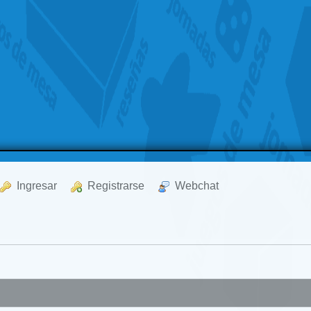
  Ingresar
  Registrarse
  Webchat