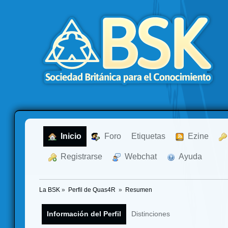
  Inicio
  Foro
Etiquetas
  Ezine
  Registrarse
  Webchat
  Ayuda
La BSK
»
Perfil de Quas4R 
»
Resumen
Información del Perfil
Distinciones